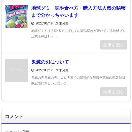
地球グミ 味や食べ方・購入方法人気の秘密
まで分かっちゃいます
2022/06/19
未分類
地球グミとは？SNSでしばらくの間品切れが続いている地球グミ
正式名称はTroll ...
記事を読む
鬼滅の刃について
2022/03/12
未分類
No Image
鬼滅の刃鬼滅の刃。コロナ過での驚異的な無限列車編の観客動員
数記憶に新しいと思いま ...
記事を読む
コメント