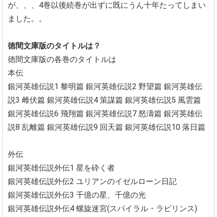
が、、、4巻以後続巻が出ずに既にうん十年たってしまい
ました。。
徳間文庫版のタイトルは？
徳間文庫版の各巻のタイトルは
本伝
銀河英雄伝説1 黎明篇
銀河英雄伝説2 野望篇
銀河英雄伝
説3 雌伏篇
銀河英雄伝説4 策謀篇
銀河英雄伝説5 風雲篇
銀河英雄伝説6 飛翔篇
銀河英雄伝説7 怒濤篇
銀河英雄伝
説8 乱離篇
銀河英雄伝説9 回天篇
銀河英雄伝説10 落日篇
外伝
銀河英雄伝説外伝1 星を砕く者
銀河英雄伝説外伝2 ユリアンのイゼルローン日記
銀河英雄伝説外伝3 千億の星、千億の光
銀河英雄伝説外伝4 螺旋迷宮(スパイラル・ラビリンス)