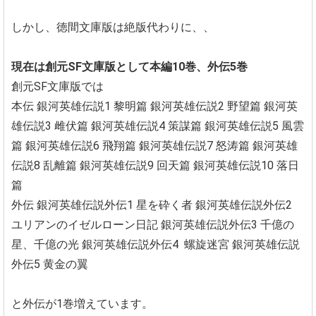
しかし、徳間文庫版は絶版代わりに、、
現在は創元SF文庫版として本編10巻、外伝5巻
創元SF文庫版では
本伝
銀河英雄伝説1 黎明篇
銀河英雄伝説2 野望篇
銀河英
雄伝説3 雌伏篇
銀河英雄伝説4 策謀篇
銀河英雄伝説5 風雲
篇
銀河英雄伝説6 飛翔篇
銀河英雄伝説7 怒涛篇
銀河英雄
伝説8 乱離篇
銀河英雄伝説9 回天篇
銀河英雄伝説10 落日
篇
外伝
銀河英雄伝説外伝1 星を砕く者
銀河英雄伝説外伝2
ユリアンのイゼルローン日記
銀河英雄伝説外伝3 千億の
星、千億の光
銀河英雄伝説外伝4 螺旋迷宮
銀河英雄伝説
外伝5 黄金の翼
と外伝が1巻増えています。