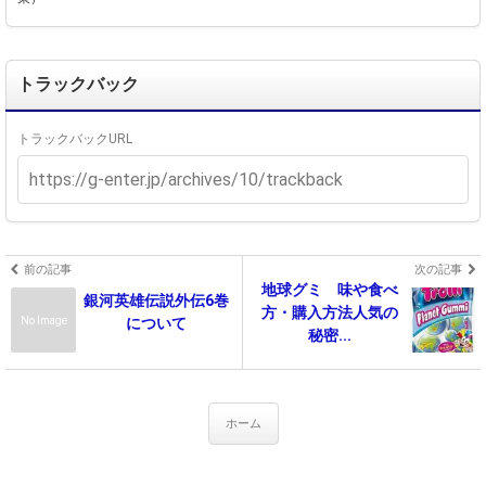
トラックバック
トラックバックURL
前の記事
次の記事
地球グミ 味や食べ
銀河英雄伝説外伝6巻
方・購入方法人気の
No Image
について
秘密...
ホーム