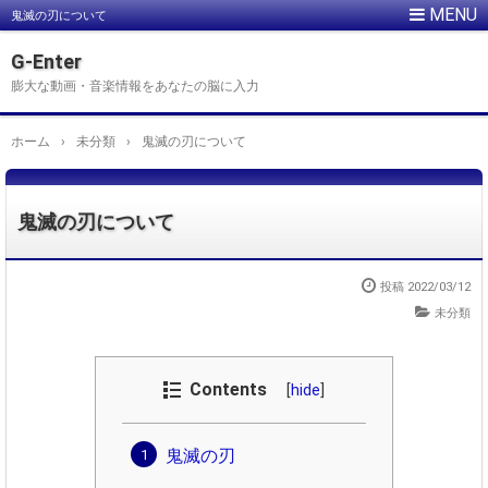
鬼滅の刃について
G-Enter
膨大な動画・音楽情報をあなたの脳に入力
ホーム
›
未分類
›
鬼滅の刃について
鬼滅の刃について
投稿
2022/03/12
未分類
Contents
[
hide
]
鬼滅の刃